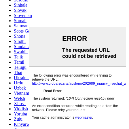
Sinhala
Slovak
Slovenian
Somali
Samoan
Scots Gaelic
Shona
Sindhi
Sundanese
Swahili
Tajik
Tamil
Telugu
Thai
Ukrainian
Urdu
Uzbek
Vietnamese
Welsh
Xhosa
Yiddish
Yoruba
Zulu
Kinyarwanda