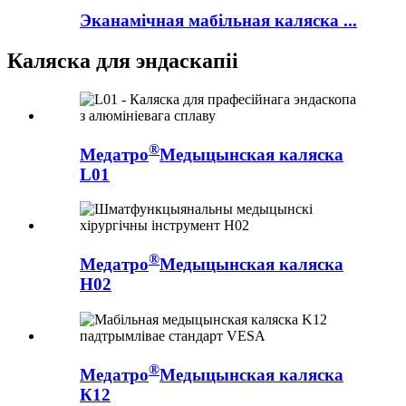
Эканамічная мабільная каляска ...
Каляска для эндаскапіі
®
Медатро
Медыцынская каляска
L01
®
Медатро
Медыцынская каляска
H02
®
Медатро
Медыцынская каляска
К12