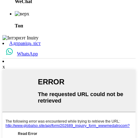
WeChat
Топ
Адправіць ліст
WhatsApp
x