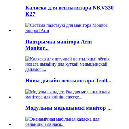
Каляска для вентылятара NKV330
K27
Падтрымка манітора Arm
Monitor...
Новы дызайн вентылятара Troll...
Модульны медыцынскі манітор ...