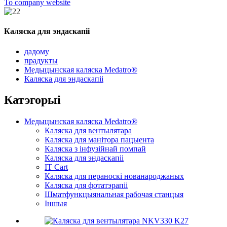
To company website
Каляска для эндаскапіі
дадому
прадукты
Медыцынская каляска Medatro®
Каляска для эндаскапіі
Катэгорыі
Медыцынская каляска Medatro®
Каляска для вентылятара
Каляска для манітора пацыента
Каляска з інфузійнай помпай
Каляска для эндаскапіі
IT Cart
Каляска для пераноскі нованароджаных
Каляска для фотатэрапіі
Шматфункцыянальная рабочая станцыя
Іншыя