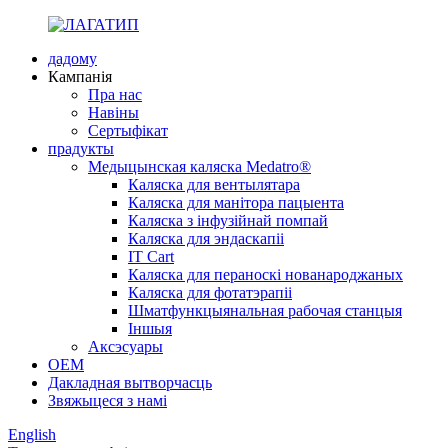
дадому
Кампанія
Пра нас
Навіны
Сертыфікат
прадукты
Медыцынская каляска Medatro®
Каляска для вентылятара
Каляска для манітора пацыента
Каляска з інфузійнай помпай
Каляска для эндаскапіі
IT Cart
Каляска для пераноскі нованароджаных
Каляска для фотатэрапіі
Шматфункцыянальная рабочая станцыя
Іншыя
Аксэсуары
OEM
Дакладная вытворчасць
Звяжыцеся з намі
English