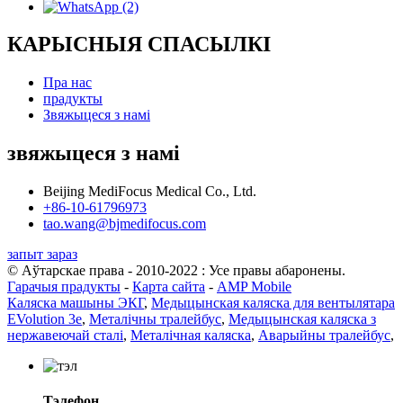
КАРЫСНЫЯ СПАСЫЛКІ
Пра нас
прадукты
Звяжыцеся з намі
звяжыцеся з намі
Beijing MediFocus Medical Co., Ltd.
+86-10-61796973
tao.wang@bjmedifocus.com
запыт зараз
© Аўтарскае права - 2010-2022 : Усе правы абаронены.
Гарачыя прадукты
-
Карта сайта
-
AMP Mobile
Каляска машыны ЭКГ
,
Медыцынская каляска для вентылятара
EVolution 3e
,
Металічны тралейбус
,
Медыцынская каляска з
нержавеючай сталі
,
Металічная каляска
,
Аварыйны тралейбус
,
Тэлефон