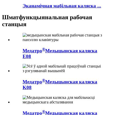
Эканамічная мабільная каляска ...
Шматфункцыянальная рабочая
станцыя
®
Медатро
Медыцынская каляска
E08
®
Медатро
Медыцынская каляска
K08
®
Медатро
Медыцынская каляска