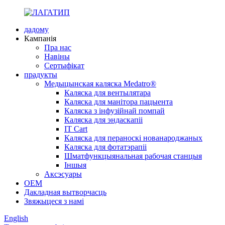
дадому
Кампанія
Пра нас
Навіны
Сертыфікат
прадукты
Медыцынская каляска Medatro®
Каляска для вентылятара
Каляска для манітора пацыента
Каляска з інфузійнай помпай
Каляска для эндаскапіі
IT Cart
Каляска для пераноскі нованароджаных
Каляска для фотатэрапіі
Шматфункцыянальная рабочая станцыя
Іншыя
Аксэсуары
OEM
Дакладная вытворчасць
Звяжыцеся з намі
English