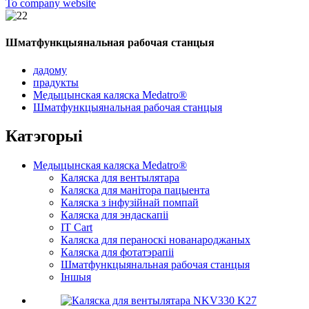
To company website
Шматфункцыянальная рабочая станцыя
дадому
прадукты
Медыцынская каляска Medatro®
Шматфункцыянальная рабочая станцыя
Катэгорыі
Медыцынская каляска Medatro®
Каляска для вентылятара
Каляска для манітора пацыента
Каляска з інфузійнай помпай
Каляска для эндаскапіі
IT Cart
Каляска для пераноскі нованароджаных
Каляска для фотатэрапіі
Шматфункцыянальная рабочая станцыя
Іншыя