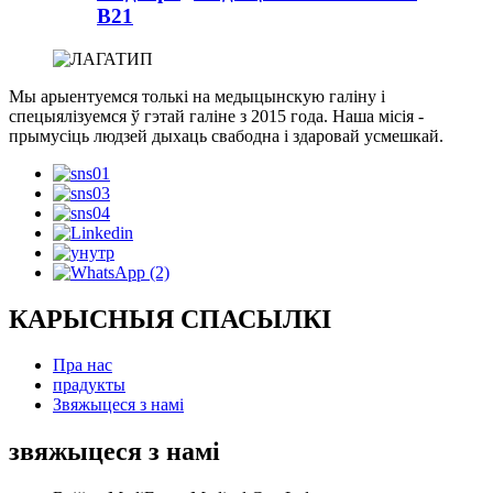
B21
Мы арыентуемся толькі на медыцынскую галіну і
спецыялізуемся ў гэтай галіне з 2015 года. Наша місія -
прымусіць людзей дыхаць свабодна і здаровай усмешкай.
КАРЫСНЫЯ СПАСЫЛКІ
Пра нас
прадукты
Звяжыцеся з намі
звяжыцеся з намі