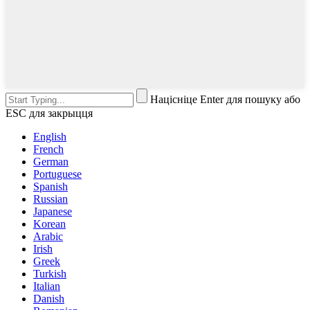
Націсніце Enter для пошуку або
ESC для закрыцця
English
French
German
Portuguese
Spanish
Russian
Japanese
Korean
Arabic
Irish
Greek
Turkish
Italian
Danish