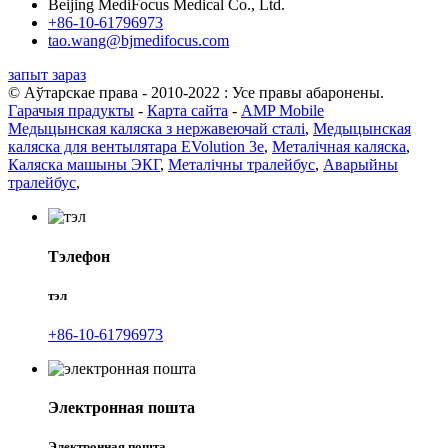
Beijing MediFocus Medical Co., Ltd.
+86-10-61796973
tao.wang@bjmedifocus.com
запыт зараз
© Аўтарскае права - 2010-2022 : Усе правы абаронены.
Гарачыя прадукты
-
Карта сайта
-
AMP Mobile
Медыцынская каляска з нержавеючай сталі
,
Медыцынская
каляска для вентылятара EVolution 3e
,
Металічная каляска
,
Каляска машыны ЭКГ
,
Металічны тралейбус
,
Аварыйны
тралейбус
,
Тэлефон
тэл
+86-10-61796973
Электронная пошта
Электронная пошта