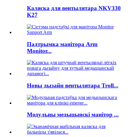
Каляска для вентылятара NKV330
K27
Падтрымка манітора Arm
Monitor...
Новы дызайн вентылятара Troll...
Модульны медыцынскі манітор ...