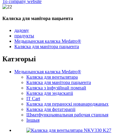
To company website
Каляска для манітора пацыента
дадому
прадукты
Медыцынская каляска Medatro®
Каляска для манітора пацыента
Катэгорыі
Медыцынская каляска Medatro®
Каляска для вентылятара
Каляска для манітора пацыента
Каляска з інфузійнай помпай
Каляска для эндаскапіі
IT Cart
Каляска для пераноскі нованароджаных
Каляска для фотатэрапіі
Шматфункцыянальная рабочая станцыя
Іншыя