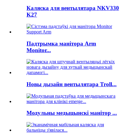
Каляска для вентылятара NKV330
K27
Падтрымка манітора Arm
Monitor...
Новы дызайн вентылятара Troll...
Модульны медыцынскі манітор ...