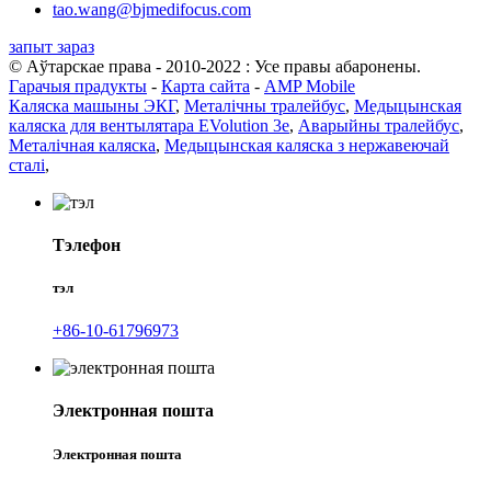
tao.wang@bjmedifocus.com
запыт зараз
© Аўтарскае права - 2010-2022 : Усе правы абаронены.
Гарачыя прадукты
-
Карта сайта
-
AMP Mobile
Каляска машыны ЭКГ
,
Металічны тралейбус
,
Медыцынская
каляска для вентылятара EVolution 3e
,
Аварыйны тралейбус
,
Металічная каляска
,
Медыцынская каляска з нержавеючай
сталі
,
Тэлефон
тэл
+86-10-61796973
Электронная пошта
Электронная пошта