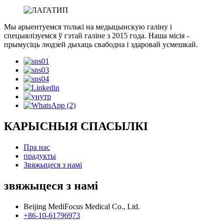
Мы арыентуемся толькі на медыцынскую галіну і
спецыялізуемся ў гэтай галіне з 2015 года. Наша місія -
прымусіць людзей дыхаць свабодна і здаровай усмешкай.
КАРЫСНЫЯ СПАСЫЛКІ
Пра нас
прадукты
Звяжыцеся з намі
звяжыцеся з намі
Beijing MediFocus Medical Co., Ltd.
+86-10-61796973