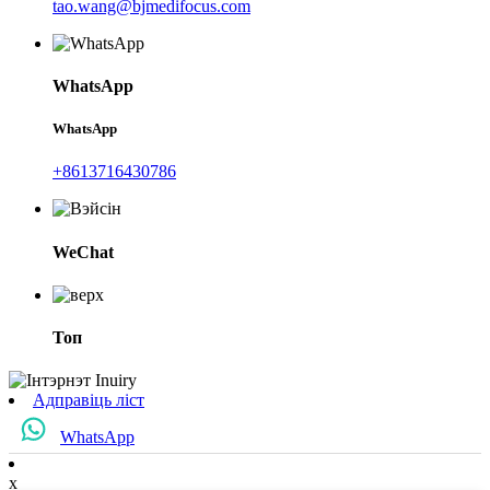
tao.wang@bjmedifocus.com
WhatsApp
WhatsApp
+8613716430786
WeChat
Топ
Адправіць ліст
WhatsApp
x