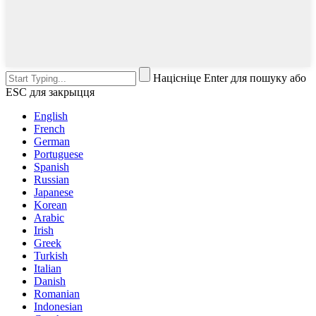
Націсніце Enter для пошуку або
ESC для закрыцця
English
French
German
Portuguese
Spanish
Russian
Japanese
Korean
Arabic
Irish
Greek
Turkish
Italian
Danish
Romanian
Indonesian