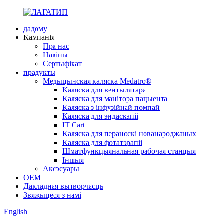
дадому
Кампанія
Пра нас
Навіны
Сертыфікат
прадукты
Медыцынская каляска Medatro®
Каляска для вентылятара
Каляска для манітора пацыента
Каляска з інфузійнай помпай
Каляска для эндаскапіі
IT Cart
Каляска для пераноскі нованароджаных
Каляска для фотатэрапіі
Шматфункцыянальная рабочая станцыя
Іншыя
Аксэсуары
OEM
Дакладная вытворчасць
Звяжыцеся з намі
English